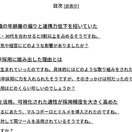
目次
[
非表示
]
織の年齢層の偏りと連携力低下を招いていた
0代・30代を合わせると5割以上を占めるそうですね。
雰囲気や経営にどのような影響がありましたか？
卒採用に踏み出した理由とは
化が生まれていったのですね。具体的にはどのような取り組みをされ
からは新卒採用に力を入れられたそうですが、そのきっかけは何だったの
卒採用はどのくらい珍しいのでしょうか？
を活用。可視化された適性が採用精度を大きく高めた
トするにあたり、マルコポーロとミルメを導入されたのですね。
生に対して両ツールを活用されているそうですね。
ですか？