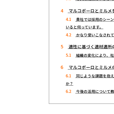
4
マルコポーロとミルメ
4.1
――貴社では採用のシ
いると伺っています。
4.2
――かなり使いこなさ
5
適性に基づく適材適所
5.1
――組織の変化により
6
マルコポーロとミルメ
6.1
――同じような課題を
か？
6.2
――今後の活用について