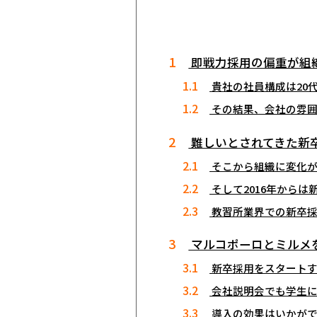
1
即戦力採用の偏重が組
1.1
――貴社の社員構成は2
1.2
――その結果、会社の
2
難しいとされてきた新
2.1
――そこから組織に変
2.2
――そして2016年
2.3
――教習所業界での新
3
マルコポーロとミルメ
3.1
――新卒採用をスター
3.2
――会社説明会でも学
3.3
――導入の効果はいかが