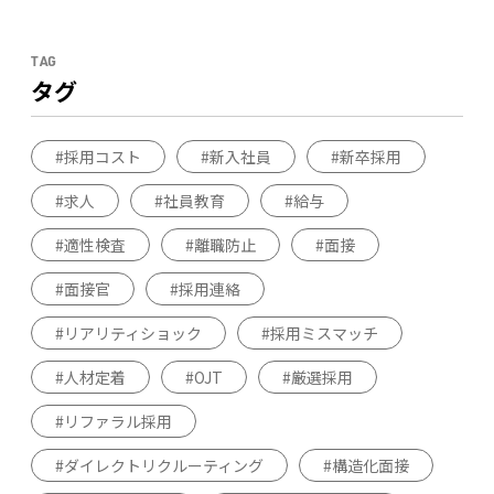
TAG
タグ
採用コスト
新入社員
新卒採用
求人
社員教育
給与
適性検査
離職防止
面接
面接官
採用連絡
リアリティショック
採用ミスマッチ
人材定着
OJT
厳選採用
リファラル採用
ダイレクトリクルーティング
構造化面接