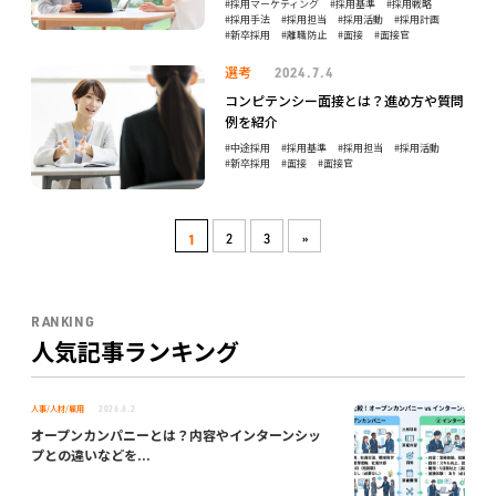
採用マーケティング
採用基準
採用戦略
採用手法
採用担当
採用活動
採用計画
新卒採用
離職防止
面接
面接官
選考
2024.7.4
コンピテンシー面接とは？進め方や質問
例を紹介
中途採用
採用基準
採用担当
採用活動
新卒採用
面接
面接官
1
2
3
»
RANKING
人気記事ランキング
人事/人材/雇用
2026.6.2
オープンカンパニーとは？内容やインターンシッ
プとの違いなどを...