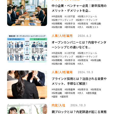
中小企業・ベンチャー必見｜新卒採用の
メリット・デメリットを企...
中途採用
人材不足
採用スケジュール
採用ブランディング
採用マーケティング
採用戦略
採用手法
採用担当
採用活動
採用計画
新卒採用
求人
採用コスト
人事/人材/雇用
2026.6.2
オープンカンパニーとは？内容やインタ
ーンシップとの違いなどを...
中途採用
人材不足
採用スケジュール
採用ブランディング
採用マーケティング
採用戦略
採用手法
採用担当
採用活動
採用計画
新卒採用
求人
人事/人材/雇用
2024.10.3
ブラインド採用とは？注目される背景や
メリット、手順など解説！
中途採用
採用基準
採用手法
採用担当
採用活動
新卒採用
求人
適性検査
面接
面接官
内定/入社
2024.10.3
親ブロックとは？内定辞退が起こる実態