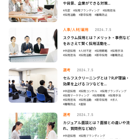
や背景、企業ができる対策...
内定
採用ブランディング
採用担当
採用活動
新卒採用
離職防止
人事/人材/雇用
2024.7.5
スクラム採用とは？メリット・事例など
をおさえて賢く採用活動を...
中途採用
人材不足
採用戦略
採用手法
採用担当
採用活動
新卒採用
離職防止
選考
2024.7.5
セルフスクリーニングとは？RJP理論・
効果を上げるコツなどを...
中途採用
採用コンサル
採用ブランディング
採用マーケティング
採用戦略
採用手法
採用担当
採用活動
新卒採用
求人
離職防止
面接
選考
2024.7.5
カジュアル面談とは？面接との違いや流
れ、質問例など紹介
中途採用
採用ブランディング