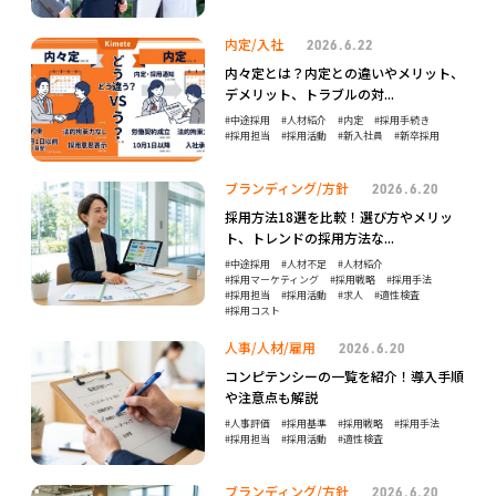
内定/入社
2026.6.22
内々定とは？内定との違いやメリット、
デメリット、トラブルの対...
中途採用
人材紹介
内定
採用手続き
採用担当
採用活動
新入社員
新卒採用
ブランディング/方針
2026.6.20
採用方法18選を比較！選び方やメリッ
ト、トレンドの採用方法な...
中途採用
人材不足
人材紹介
採用マーケティング
採用戦略
採用手法
採用担当
採用活動
求人
適性検査
採用コスト
人事/人材/雇用
2026.6.20
コンピテンシーの一覧を紹介！導入手順
や注意点も解説
人事評価
採用基準
採用戦略
採用手法
採用担当
採用活動
適性検査
ブランディング/方針
2026.6.20