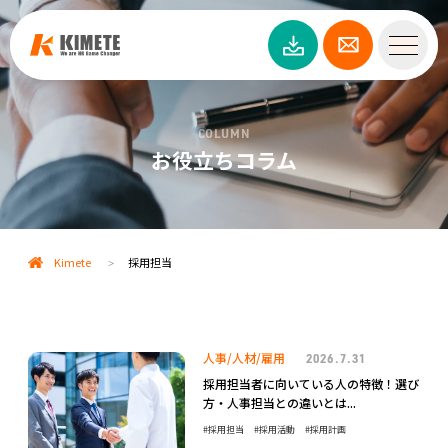
COLUMN
お役立ちコラム
Kimete
採用担当
>
人事/人材/雇用
2026.7.31
採用担当者に向いている人の特徴！選び
方・人事担当との違いとは...
採用担当
採用活動
採用計画