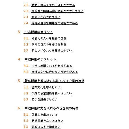
2.1
戦力になるまでのコストがかかる
2.2
面接など採用活動に時間がかかりやすい
2.3
景気に左右されやすい
2.4
内定辞退や早期離職の可能性がある
3
中途採用のメリット
3.1
即戦力の人材を獲得できる
3.2
研修のコストを抑えられる
3.3
新しいノウハウを獲得しやすい
4
中途採用のデメリット
4.1
すぐに転職される可能性がある
4.2
会社の文化に合わない可能性がある
5
新卒採用を前向きに検討すべき企業の特徴
5.1
企業文化を継承したい
5.2
既存の事業規模を拡大させたい
5.3
若手を成長させたい
6
中途採用に力を入れるべき企業の特徴
6.1
即戦力を求めている
6.2
新規事業を立ち上げたい
6.3
育成コストを抑えたい