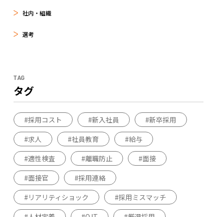
社内・組織
選考
TAG
タグ
採用コスト
新入社員
新卒採用
求人
社員教育
給与
適性検査
離職防止
面接
面接官
採用連絡
リアリティショック
採用ミスマッチ
人材定着
OJT
厳選採用