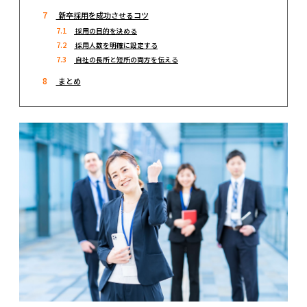
7
新卒採用を成功させるコツ
7.1
採用の目的を決める
7.2
採用人数を明確に設定する
7.3
自社の長所と短所の両方を伝える
8
まとめ