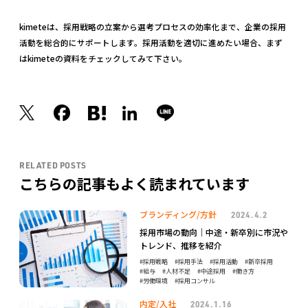
kimeteは、採用戦略の立案から選考プロセスの効率化まで、企業の採用
活動を総合的にサポートします。採用活動を適切に進めたい場合、まず
はkimeteの資料をチェックしてみて下さい。
RELATED POSTS
こちらの記事もよく読まれています
ブランディング/方針
2024.4.2
採用市場の動向｜中途・新卒別に市況や
トレンド、推移を紹介
採用戦略
採用手法
採用活動
新卒採用
給与
人材不足
中途採用
働き方
労働環境
採用コンサル
内定/入社
2024.1.16