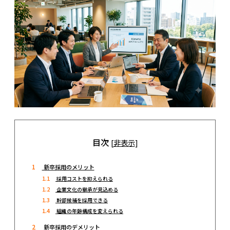
目次
[
非表示
]
1
新卒採用のメリット
1.1
採用コストを抑えられる
1.2
企業文化の継承が見込める
1.3
幹部候補を採用できる
1.4
組織の年齢構成を変えられる
2
新卒採用のデメリット