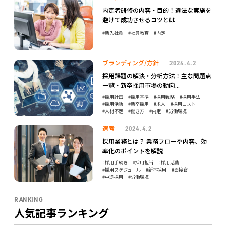
内定者研修の内容・目的！違法な実施を
避けて成功させるコツとは
新入社員
社員教育
内定
ブランディング/方針
2024.4.2
採用課題の解決・分析方法！主な問題点
一覧・新卒採用市場の動向...
採用計画
採用基準
採用戦略
採用手法
採用活動
新卒採用
求人
採用コスト
人材不足
働き方
内定
労働環境
選考
2024.4.2
採用業務とは？ 業務フローや内容、効
率化のポイントを解説
採用手続き
採用担当
採用活動
採用スケジュール
新卒採用
面接官
中途採用
労働環境
RANKING
人気記事ランキング