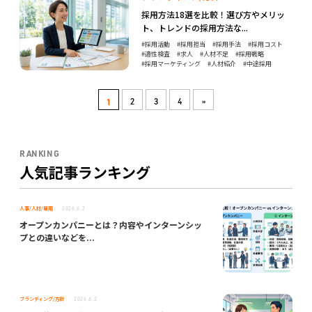
採用方法18選を比較！選び方やメリッ
ト、トレンドの採用方法な...
採用活動
採用担当
採用手法
採用コスト
適性検査
求人
人材不足
採用戦略
採用マーケティング
人材紹介
中途採用
1
2
3
4
»
RANKING
人気記事ランキング
人事/人材/雇用
2026.6.2
オープンカンパニーとは？内容やインターンシッ
プとの違いなどを...
ブランディング/方針
2026.6.2