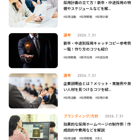
採用計画の立て方！新卒・中途採用の特
徴やスケジュールなどを解...
採用活動
採用戦略
採用計画
選考
2026.7.31
新卒・中途別採用キャッチコピー参考例
一覧！作り方のコツも紹介
採用戦略
新卒採用
中途採用
選考
2026.7.31
企業説明会とは？メリット・実施例や良
い人材を見つけるコツを紹...
採用活動
採用戦略
採用計画
ブランディング/方針
2026.7.31
効果的な採用ホームページの制作例｜作
成目的や費用などを解説
採用活動
採用戦略
求人