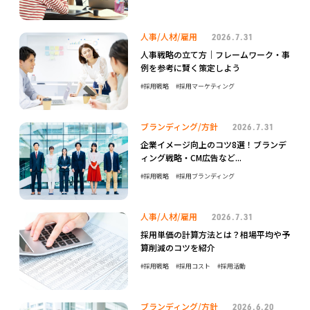
人事/人材/雇用
2026.7.31
人事戦略の立て方｜フレームワーク・事
例を参考に賢く策定しよう
採用戦略
採用マーケティング
ブランディング/方針
2026.7.31
企業イメージ向上のコツ8選！ブランデ
ィング戦略・CM広告など...
採用戦略
採用ブランディング
人事/人材/雇用
2026.7.31
採用単価の計算方法とは？相場平均や予
算削減のコツを紹介
採用戦略
採用コスト
採用活動
ブランディング/方針
2026.6.20