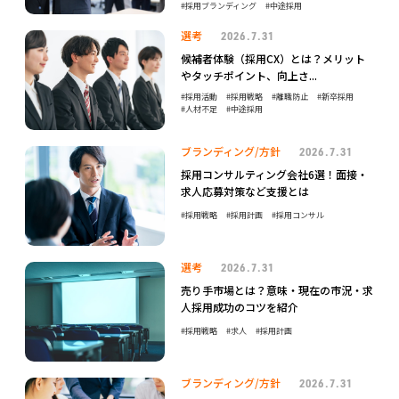
採用ブランディング
中途採用
選考
2026.7.31
候補者体験（採用CX）とは？メリット
やタッチポイント、向上さ...
採用活動
採用戦略
離職防止
新卒採用
人材不足
中途採用
ブランディング/方針
2026.7.31
採用コンサルティング会社6選！面接・
求人応募対策など支援とは
採用戦略
採用計画
採用コンサル
選考
2026.7.31
売り手市場とは？意味・現在の市況・求
人採用成功のコツを紹介
採用戦略
求人
採用計画
ブランディング/方針
2026.7.31