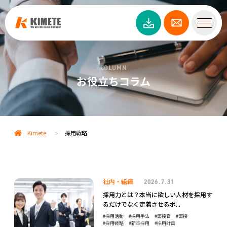
COLUMN
お役立ちコラム
Kimete
採用戦略
>
社内・組織
2026.7.31
採用力とは？本当に欲しい人材を採用す
るだけでなく定着させるポ...
採用活動
採用手法
面接官
面接
採用戦略
新卒採用
採用計画