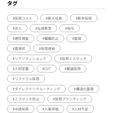
タグ
採用コスト
新入社員
新卒採用
求人
社員教育
給与
適性検査
離職防止
面接
面接官
採用連絡
リアリティショック
採用ミスマッチ
人材定着
OJT
厳選採用
リファラル採用
ダイレクトリクルーティング
構造化面接
ミスマッチ防止
採用ブランディング
中途採用
人事評価
人材不足