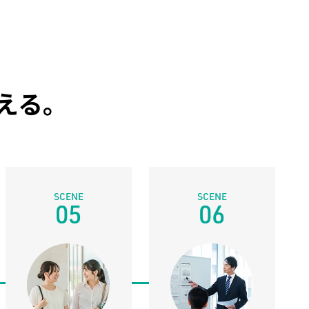
える。
05
06