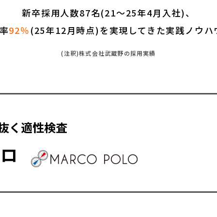
新卒採用人数87名(21～25年4月入社)、
率
92％
(25年12月時点)を実現してきた実践ノウ
(注釈)株式会社武蔵野の採用実績
抜く適性検査
ーロ