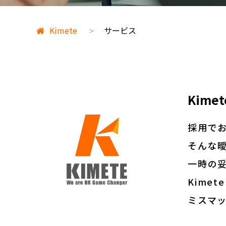
Kimete
サービス
>
Kime
採用で
そんな
一時の
Kime
ミスマ