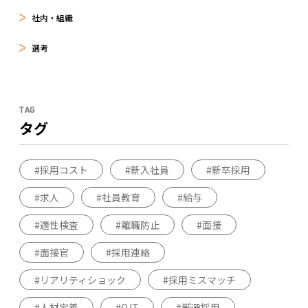
社内・組織
選考
TAG
タグ
採用コスト
新入社員
新卒採用
求人
社員教育
給与
適性検査
離職防止
面接
面接官
採用連絡
リアリティショック
採用ミスマッチ
人材定着
OJT
厳選採用