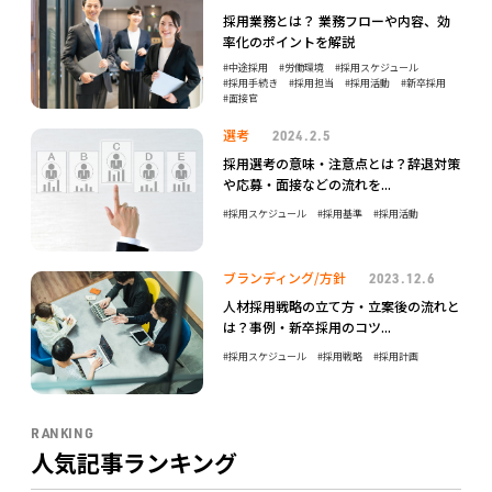
採用業務とは？ 業務フローや内容、効
率化のポイントを解説
中途採用
労働環境
採用スケジュール
採用手続き
採用担当
採用活動
新卒採用
面接官
選考
2024.2.5
採用選考の意味・注意点とは？辞退対策
や応募・面接などの流れを...
採用スケジュール
採用基準
採用活動
ブランディング/方針
2023.12.6
人材採用戦略の立て方・立案後の流れと
は？事例・新卒採用のコツ...
採用スケジュール
採用戦略
採用計画
RANKING
人気記事ランキング