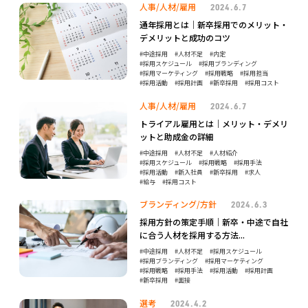
人事/人材/雇用
2024.6.7
通年採用とは｜新卒採用でのメリット・
デメリットと成功のコツ
中途採用
人材不足
内定
採用スケジュール
採用ブランディング
採用マーケティング
採用戦略
採用担当
採用活動
採用計画
新卒採用
採用コスト
人事/人材/雇用
2024.6.7
トライアル雇用とは｜メリット・デメリ
ットと助成金の詳細
中途採用
人材不足
人材紹介
採用スケジュール
採用戦略
採用手法
採用活動
新入社員
新卒採用
求人
給与
採用コスト
ブランディング/方針
2024.6.3
採用方針の策定手順｜新卒・中途で自社
に合う人材を採用する方法...
中途採用
人材不足
採用スケジュール
採用ブランディング
採用マーケティング
採用戦略
採用手法
採用活動
採用計画
新卒採用
面接
選考
2024.4.2