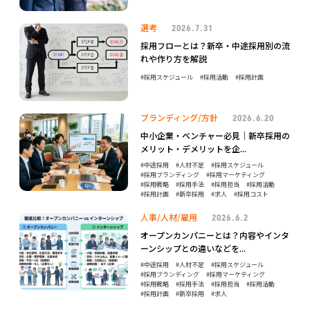
選考
2026.7.31
採用フローとは？新卒・中途採用別の流
れや作り方を解説
採用スケジュール
採用活動
採用計画
ブランディング/方針
2026.6.20
中小企業・ベンチャー必見｜新卒採用の
メリット・デメリットを企...
中途採用
人材不足
採用スケジュール
採用ブランディング
採用マーケティング
採用戦略
採用手法
採用担当
採用活動
採用計画
新卒採用
求人
採用コスト
人事/人材/雇用
2026.6.2
オープンカンパニーとは？内容やインタ
ーンシップとの違いなどを...
中途採用
人材不足
採用スケジュール
採用ブランディング
採用マーケティング
採用戦略
採用手法
採用担当
採用活動
採用計画
新卒採用
求人