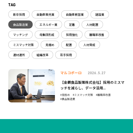
TAG
新卒採用
自動車販売業
自動車教習業
建設業
食品製造業
エネルギー業
定着
人材配置
マッチング
母集団形成
採用強化
離職率改善
ミスマッチ対策
見極め
配置
人材育成
適材適所
組織改革
若手採用
マルコポーロ
2026.5.27
【金鶴食品製菓株式会社】採用のミスマ
ッチを減らし、データ活用...
見極め
ミスマッチ対策
離職率改善
食品製造業