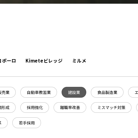
コポーロ
Kimeteビレッジ
ミルメ
販売業
自動車教習業
建設業
食品製造業
団形成
採用強化
離職率改善
ミスマッチ対策
革
若手採用